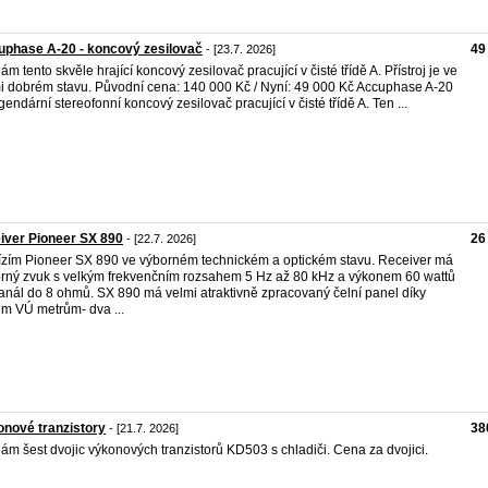
phase A-20 - koncový zesilovač
49
- [23.7. 2026]
ám tento skvěle hrající koncový zesilovač pracující v čisté třídě A. Přístroj je ve
i dobrém stavu. Původní cena: 140 000 Kč / Nyní: 49 000 Kč Accuphase A-20
egendární stereofonní koncový zesilovač pracující v čisté třídě A. Ten ...
iver Pioneer SX 890
26
- [22.7. 2026]
zím Pioneer SX 890 ve výborném technickém a optickém stavu. Receiver má
rný zvuk s velkým frekvenčním rozsahem 5 Hz až 80 kHz a výkonem 60 wattů
anál do 8 ohmů. SX 890 má velmi atraktivně zpracovaný čelní panel díky
em VÚ metrům- dva ...
nové tranzistory
38
- [21.7. 2026]
ám šest dvojic výkonových tranzistorů KD503 s chladiči. Cena za dvojici.