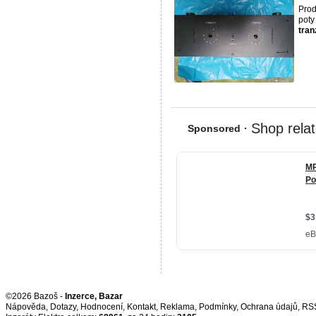
Prod
poty
tran
©2026 Bazoš -
Inzerce, Bazar
Nápověda
,
Dotazy
,
Hodnocení
,
Kontakt
,
Reklama
,
Podmínky
,
Ochrana údajů
,
RS