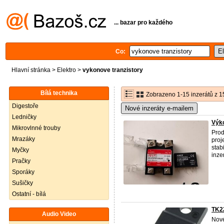
... bazar pro každého
Co:
Hlavní stránka
>
Elektro
>
vykonove tranzistory
Bílá technika
Zobrazeno 1-15 inzerátů z 1
Digestoře
Nové inzeráty e-mailem
Ledničky
Výko
Mikrovlnné trouby
Prod
Mrazáky
proj
stab
Myčky
inzer
Pračky
Sporáky
Sušičky
Ostatní - bílá
TK2
Audio Video
Nov