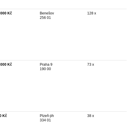
 000 Kč
Benešov
128 x
256 01
 000 Kč
Praha 9
73 x
190 00
0 Kč
Plzeň-jih
38 x
334 01