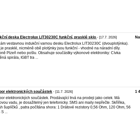
kční deska Electrolux LIT30230C funkční, prasklé sklo
Na
- [17.7. 2026]
ám vestavnou indukční varnou desku Electrolux LIT30230C (dvouplotýnka).
 je prasklé, nicméně obě plotýnky jsou funkční - vhodné na náradní díly.
ně Plzeň nebo pošlu. Obsahuje součástky výkonové elektroniky: Cívka
ná spirála, IGBT tra ...
or elektronických součástek
1 
- [11.7. 2026]
or elektronických součástek. Prodávající trvá na prodeji jako celek. Má
ovou vadu, je dosažitelný jen telefonicky. SMS ani maily nepřečte. Skříňka,
h šuplíčků , patra počítána shora: 1 Drátové rezistory 0,56 Ohm, 120 Ohm, 56
S ...