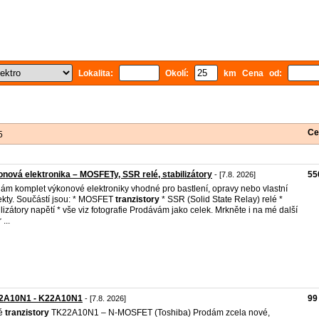
Lokalita:
Okolí:
km Cena od:
Ce
5
nová elektronika – MOSFETy, SSR relé, stabilizátory
55
- [7.8. 2026]
ám komplet výkonové elektroniky vhodné pro bastlení, opravy nebo vlastní
ekty. Součástí jsou: * MOSFET
tranzistory
* SSR (Solid State Relay) relé *
ilizátory napětí * vše viz fotografie Prodávám jako celek. Mrkněte i na mé další
 ...
2A10N1 - K22A10N1
99
- [7.8. 2026]
é
tranzistory
TK22A10N1 – N-MOSFET (Toshiba) Prodám zcela nové,