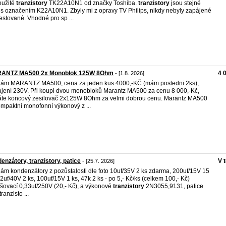
oužité
tranzistory
TK22A10N1 od značky Toshiba.
tranzistory
jsou stejné
 s označením K22A10N1. Zbyly mi z opravy TV Philips, nikdy nebyly zapájené
testované. Vhodné pro sp ...
ANTZ MA500 2x Monoblok 125W 8Ohm
4 
- [1.8. 2026]
ám MARANTZ MA500, cena za jeden kus 4000,-KČ (mám posledni 2ks),
jení 230V. Při koupi dvou monobloků Marantz MA500 za cenu 8 000,-Kč,
áte koncový zesilovač 2x125W 8Ohm za velmi dobrou cenu. Marantz MA500
ompaktní monofonní výkonový z ...
enzátory, tranzistory, patice
V 
- [25.7. 2026]
ám kondenzátory z pozůstalosti dle foto 10uf/35V 2 ks zdarma, 200uf/15V 15
22uf/40V 2 ks, 100uf/15V 1 ks, 47k 2 ks - po 5,- Kč/ks (celkem 100,- Kč)
šovací 0,33uf/250V (20,- Kč), a výkonové
tranzistory
2N3055,9131, patice
ranzisto ...