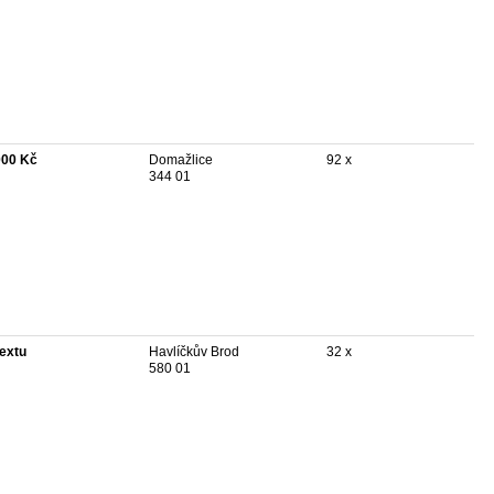
000 Kč
Domažlice
92 x
344 01
textu
Havlíčkův Brod
32 x
580 01