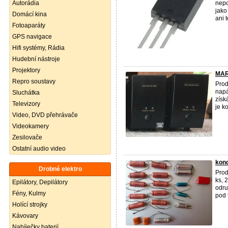
Autorádia
nep
jako
Domácí kina
ani 
Fotoaparáty
GPS navigace
Hifi systémy, Rádia
Hudební nástroje
Projektory
MAR
Repro soustavy
Prod
napá
Sluchátka
získ
Televizory
je k
Video, DVD přehrávače
Videokamery
Zesilovače
Ostatní audio video
kond
Drobné elektro
Prod
ks, 
Epilátory, Depilátory
odru
Fény, Kulmy
pod t
Holící strojky
Kávovary
Nabíječky baterií