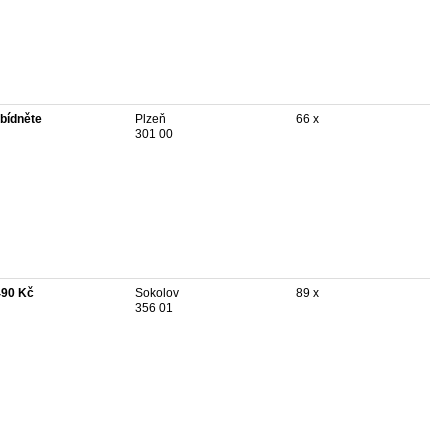
bídněte
Plzeň
66 x
301 00
490 Kč
Sokolov
89 x
356 01