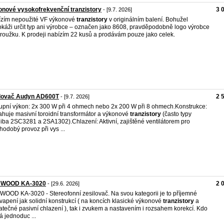
nové vysokofrekvenční tranzistory
3 
- [9.7. 2026]
zím nepoužité VF výkonové
tranzistory
v originálním balení. Bohužel
káži určit typ ani výrobce – označen jako 8608, pravděpodobně logo výrobce
kroužku. K prodeji nabízím 22 kusů a prodávám pouze jako celek.
ilovač Audyn AD600T
2 
- [9.7. 2026]
upní výkon: 2x 300 W při 4 ohmech nebo 2x 200 W při 8 ohmech.Konstrukce:
huje masivní toroidní transformátor a výkonové
tranzistory
(často typy
iba 2SC3281 a 2SA1302).Chlazení: Aktivní, zajištěné ventilátorem pro
hodobý provoz při vys ...
WOOD KA-3020
2 
- [29.6. 2026]
OOD KA-3020 - Stereofonní zesilovač. Na svou kategorii je to příjemné
vapení jak solidní konstrukcí ( na koncích klasické výkonové
tranzistory
a
atečné pasivní chlazení ), tak i zvukem a nastavením i rozsahem korekcí. Kdo
á jednoduc ...