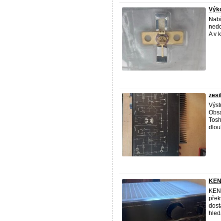
Výko
Nabí
nedo
A v 
zes
Výst
Obsa
Tosh
dlou
KEN
KENW
přek
dost
hled