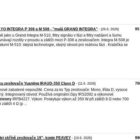
YO INTEGRA P 308 a M 508 - "malá GRAND INTEGRA"
95
- [26.6. 2026]
ně jako u Grand Integra M-510, filtry signálu v fázi a filtry nabíjení a šumu
vnávají rozdíly v proudu a zátěži mezi P-308 a zesilovačem. Integra M-508 je
aturní M-510: stejná technologie, stejný obvod pro reálnou fázi . Krabička se
u zesilovače Yuanjing IRAUD-350 Class D
70
- [11.6. 2026]
nové zabalené nepoužité. Cena za ks Typ zesilovače: Mono, třída D, vysoce
ný. Integrovaný obvod: Používá originální čipy IRS2092 a výkonové
zistory
IRFB4227. Výkon: Poskytuje výkon až 350 W při zátěži 8 Ω nebo 700
 zátěži 4 Ω (p ...
ej skříně zesilovače 19"- kopie PEAVEY
99
- [10.6. 2026]