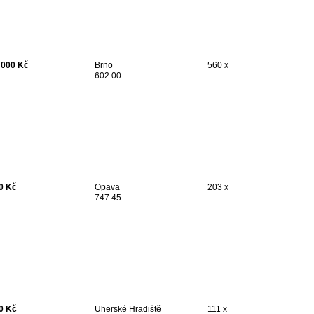
 000 Kč
Brno
560 x
602 00
0 Kč
Opava
203 x
747 45
0 Kč
Uherské Hradiště
111 x