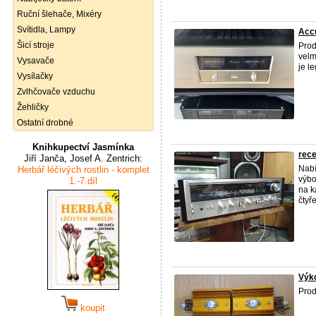
Ruční šlehače, Mixéry
Svítidla, Lampy
Accu
Šicí stroje
Prod
velm
Vysavače
je l
Vysílačky
Zvlhčovače vzduchu
Žehličky
Ostatní drobné
Knihkupectví Jasmínka
rece
Jiří Janča, Josef A. Zentrich:
Nabí
Herbář léčivých rostlin - komplet
výbo
1.-7.díl
na k
čtyř
Výko
Prod
koupit