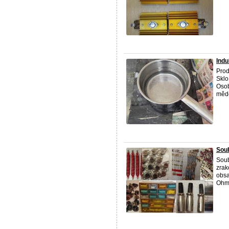
Indu
Prod
Sklo
Osob
mědě
Soub
Soub
zrak
obsa
Ohm 