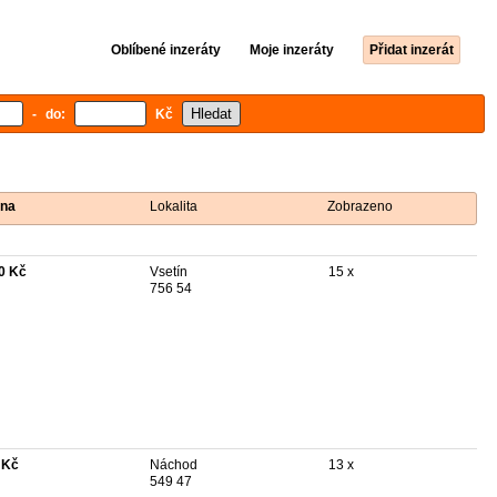
Oblíbené inzeráty
Moje inzeráty
Přidat inzerát
- do:
Kč
na
Lokalita
Zobrazeno
0 Kč
Vsetín
15 x
756 54
 Kč
Náchod
13 x
549 47