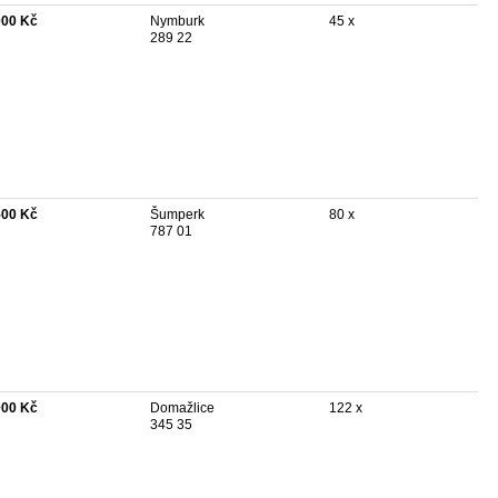
000 Kč
Nymburk
45 x
289 22
500 Kč
Šumperk
80 x
787 01
000 Kč
Domažlice
122 x
345 35