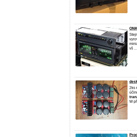
ONK
Stej
vyro
mini
vš ...
desk
2ks 
účin
tran
W při
Prod