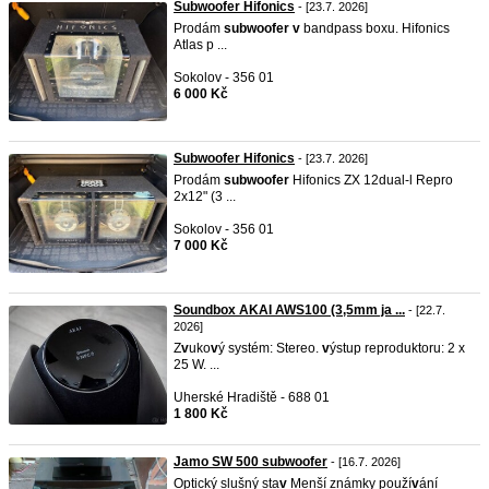
Subwoofer Hifonics
- [23.7. 2026]
Prodám
subwoofer
v
bandpass boxu. Hifonics
Atlas p ...
Sokolov - 356 01
6 000 Kč
Subwoofer Hifonics
- [23.7. 2026]
Prodám
subwoofer
Hifonics ZX 12dual-l Repro
2x12" (3 ...
Sokolov - 356 01
7 000 Kč
Soundbox AKAI AWS100 (3,5mm ja ...
- [22.7.
2026]
Z
v
uko
v
ý systém: Stereo.
v
ýstup reproduktoru: 2 x
25 W. ...
Uherské Hradiště - 688 01
1 800 Kč
Jamo SW 500 subwoofer
- [16.7. 2026]
Optický slušný sta
v
Menší známky použí
v
ání