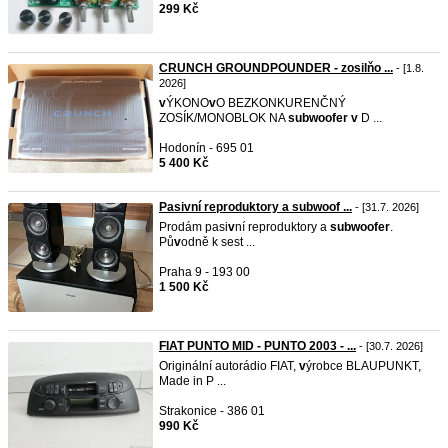
299 Kč
CRUNCH GROUNDPOUNDER - zosilňo ...
- [1.8.
2026]
v
ÝKONO
v
O BEZKONKURENČNÝ
ZOSÍK/MONOBLOK NA
subwoofer
v
D ...
Hodonín - 695 01
5 400 Kč
Pasivní reproduktory a subwoof ...
- [31.7. 2026]
Prodám pasi
v
ní reproduktory a
subwoofer
.
Pů
v
odně k sest ...
Praha 9 - 193 00
1 500 Kč
FIAT PUNTO MID - PUNTO 2003 - ...
- [30.7. 2026]
Originální autorádio FIAT,
v
ýrobce BLAUPUNKT,
Made in P ...
Strakonice - 386 01
990 Kč