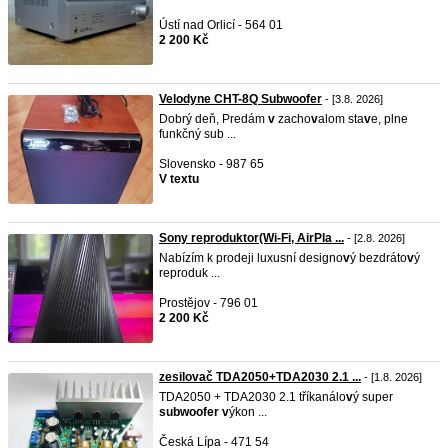
Ústí nad Orlicí - 564 01
2 200 Kč
Velodyne CHT-8Q Subwoofer
- [3.8. 2026]
Dobrý deň, Predám
v
zacho
v
alom sta
v
e, plne
funkčný sub ...
Slovensko - 987 65
V textu
Sony reproduktor(Wi-Fi, AirPla ...
- [2.8. 2026]
Nabízím k prodeji luxusní designo
v
ý bezdráto
v
ý
reproduk ...
Prostějov - 796 01
2 200 Kč
zesilovač TDA2050+TDA2030 2.1 ...
- [1.8. 2026]
TDA2050 + TDA2030 2.1 tříkanálo
v
ý super
subwoofer
v
ýkon ...
Česká Lípa - 471 54