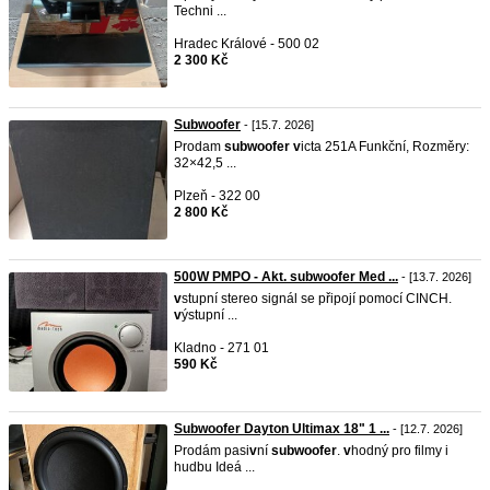
Techni ...
Hradec Králové - 500 02
2 300 Kč
Subwoofer
- [15.7. 2026]
Prodam
subwoofer
v
icta 251A Funkční, Rozměry:
32×42,5 ...
Plzeň - 322 00
2 800 Kč
500W PMPO - Akt. subwoofer Med ...
- [13.7. 2026]
v
stupní stereo signál se připojí pomocí CINCH.
v
ýstupní ...
Kladno - 271 01
590 Kč
Subwoofer Dayton Ultimax 18" 1 ...
- [12.7. 2026]
Prodám pasi
v
ní
subwoofer
.
v
hodný pro filmy i
hudbu Ideá ...