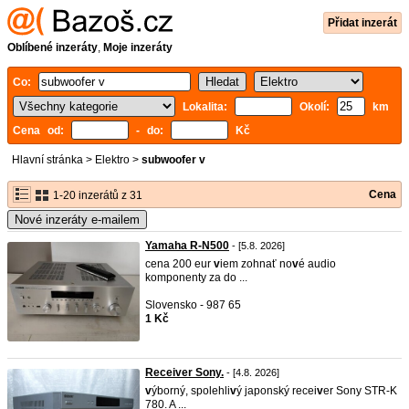
Přidat inzerát
Oblíbené inzeráty
,
Moje inzeráty
Co:
Lokalita:
Okolí:
km
Cena od:
- do:
Kč
Hlavní stránka
>
Elektro
>
subwoofer v
Cena
1-20 inzerátů z 31
Nové inzeráty e-mailem
Yamaha R-N500
- [5.8. 2026]
cena 200 eur
v
iem zohnať no
v
é audio
komponenty za do ...
Slovensko - 987 65
1 Kč
Receiver Sony.
- [4.8. 2026]
v
ýborný, spolehli
v
ý japonský recei
v
er Sony STR-K
780. A ...