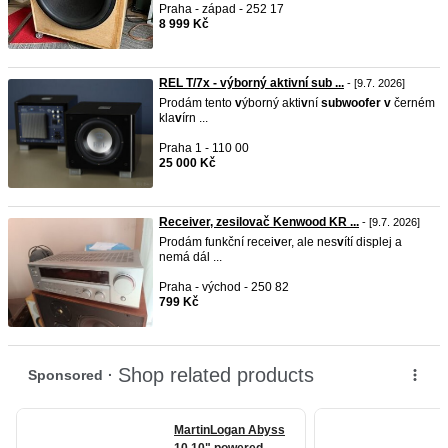
Praha - západ - 252 17
8 999 Kč
REL T/7x - výborný aktivní sub ...
- [9.7. 2026]
Prodám tento
v
ýborný akti
v
ní
subwoofer
v
černém
kla
v
írn ...
Praha 1 - 110 00
25 000 Kč
Receiver, zesilovač Kenwood KR ...
- [9.7. 2026]
Prodám funkční recei
v
er, ale nes
v
ítí displej a
nemá dál ...
Praha - východ - 250 82
799 Kč