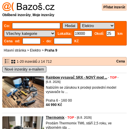
Přidat inzerát
Oblíbené inzeráty
,
Moje inzeráty
Co:
Lokalita:
Okolí:
km
Cena od:
- do:
Kč
Hlavní stránka
>
Elektro
>
Praha 9
Cena
1-20 inzerátů z 14 712
Nové inzeráty e-mailem
Rainbow vysavač SRX - NOVÝ mod ...
-
TOP
-
[6.8. 2026]
Nabízím se zárukou k prodeji poslední model
vysavače lu ...
Praha 6 - 160 00
44 990 Kč
Thermomix
-
TOP
- [6.8. 2026]
Prodám Thermomix TM6, stáří 2,5 roku, ve
výborném sta ...