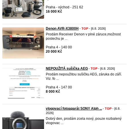
Praha - východ - 251 62
16 000 Kč
Denon AVR-X3800H
-
TOP
- [6.8. 2026]
Prodám Receiver Denon v plné záruce,možnost
poslechu je ...
Praha 4 - 140 00
20 000 Kč
NEPOUŽITÁ sušička AEG
-
TOP
- [6.8. 2026]
Prodám nepoužitou sušičku AEG, záruka do září.
Viz. fo ...
Praha 4 - 147 00
8 000 Kč
vlogovací fotoaparát SONY Alph ...
-
TOP
- [6.8.
2026]
Dobrý den, prodám zcela nový, pouze rozbalený
vlogovac ...