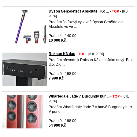
Dyson Gen5detect Absolute | Ko ...
-
TOP
- [6.8.
2026]
Prodám špičkový vysavač Dyson Gen5detect
Absolute ve ve ...
Praha 4 - 140 00
10 000 Kč
Roksan K3 dac
-
TOP
- [6.8. 2026]
Prodám převodník Roksan K3 dac. Jako nový. Bez
d.o. Dig ...
Praha 9 - 198 00
7 990 Kč
Wharfedale Jade 7 Burgundy bur ...
-
TOP
- [6.8.
2026]
Prodám Wharfedale Jade 7 v barvě Burgundy burr.
V perfe ...
Praha 9 - 198 00
54 990 Kč