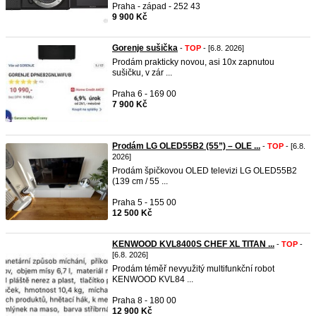
Praha - západ - 252 43
9 900 Kč
Gorenje sušička
-
TOP
- [6.8. 2026]
Prodám prakticky novou, asi 10x zapnutou
sušičku, v zár ...
Praha 6 - 169 00
7 900 Kč
Prodám LG OLED55B2 (55”) – OLE ...
-
TOP
- [6.8.
2026]
Prodám špičkovou OLED televizi LG OLED55B2
(139 cm / 55 ...
Praha 5 - 155 00
12 500 Kč
KENWOOD KVL8400S CHEF XL TITAN ...
-
TOP
-
[6.8. 2026]
Prodám téměř nevyužitý multifunkční robot
KENWOOD KVL84 ...
Praha 8 - 180 00
12 900 Kč