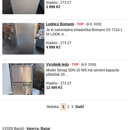
Kladno - 273 27
2 999 Kč
Lednice Bomann
-
TOP
- [6.8. 2026]
Je to samostatná chladnička Bomann VS 7316.1
IX-LOOK, b ...
Kladno - 273 27
4 999 Kč
Vyrobnik ledu
-
TOP
- [6.8. 2026]
Model Simag SDN 20 WS má výrobní kapacitu
přibližně 20 ...
Kladno - 273 27
12 499 Kč
Stránka:
1
2
3
Další
©2026 Bazoš -
Inzerce, Bazar