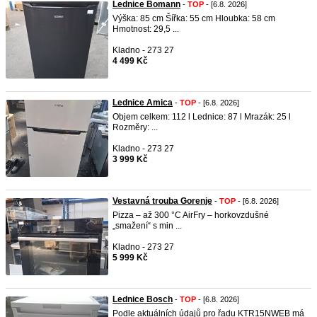
Lednice Bomann
-
TOP
- [6.8. 2026]
Výška: 85 cm Šířka: 55 cm Hloubka: 58 cm
Hmotnost: 29,5 ...
Kladno - 273 27
4 499 Kč
Lednice Amica
-
TOP
- [6.8. 2026]
Objem celkem: 112 l Lednice: 87 l Mrazák: 25 l
Rozměry: ...
Kladno - 273 27
3 999 Kč
Vestavná trouba Gorenje
-
TOP
- [6.8. 2026]
Pizza – až 300 °C AirFry – horkovzdušné
„smažení“ s min ...
Kladno - 273 27
5 999 Kč
Lednice Bosch
-
TOP
- [6.8. 2026]
Podle aktuálních údajů pro řadu KTR15NWEB má