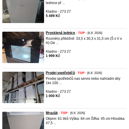
lednice př ...
Kladno - 273 27
5 499 Kč
Prosklená lednice
-
TOP
- [6.8. 2026]
Rozměry přibližně: 33,5 x 30,3 x 31,5 cm (Š x V x
H) Dé ...
Kladno - 273 27
1 999 Kč
Prodej spotřebičů
-
TOP
- [6.8. 2026]
Prodej spotřebičů nas servis nebo nahradni dily
1ks 100 ...
Kladno - 273 27
1 000 Kč
Mrazák
-
TOP
- [6.8. 2026]
Objem: 61 litrů Výška: 84 cm Šířka: 45 cm Hloubka:
47,5 ...