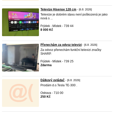
Televize Hisense 128 cm
- [6.8. 2026]
Televize je dobrém stavu není poškozená je jako
nová s ...
Frýdek - Místek - 739 44
8 000 Kč
Přenechám za odvoz televizi
- [6.8. 2026]
Za odvoz přenechám funkční televizi značky
SHARP.
Frýdek - Místek - 739 25
Zdarma
Dálkový ovládač
- [6.8. 2026]
Prodám d.o.Tesla TE-300 .
Ostrava - 710 00
250 Kč