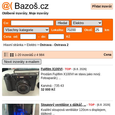
Přidat inzerát
Oblíbené inzeráty
,
Moje inzeráty
Co:
Lokalita:
Okolí:
km
Cena od:
- do:
Kč
Hlavní stránka
>
Elektro
>
Ostrava - Ostrava 2
Cena
1-20 inzerátů z 4 984
Nové inzeráty e-mailem
Fujifilm X100VI
-
TOP
- [6.8. 2026]
Prodám Fujifilm X100VI ve stavu jako nový.
Fotoaparát j ...
Karviná - 735 43
32 000 Kč
Sloupový ventilátor s dálkáč, ...
-
TOP
- [6.8. 2026]
Kvalitní sloupová ventilátor 120cm s displejem,
dálkový ...