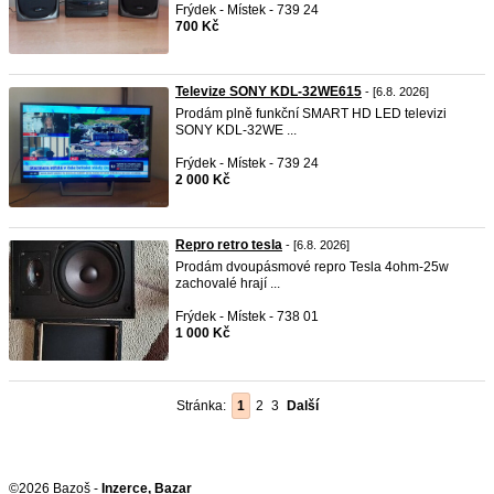
Frýdek - Místek - 739 24
700 Kč
Televize SONY KDL-32WE615
- [6.8. 2026]
Prodám plně funkční SMART HD LED televizi
SONY KDL-32WE ...
Frýdek - Místek - 739 24
2 000 Kč
Repro retro tesla
- [6.8. 2026]
Prodám dvoupásmové repro Tesla 4ohm-25w
zachovalé hrají ...
Frýdek - Místek - 738 01
1 000 Kč
Stránka:
1
2
3
Další
©2026 Bazoš -
Inzerce, Bazar