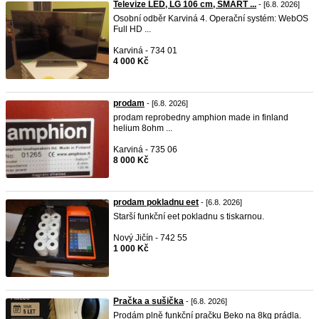
Televize LED, LG 106 cm, SMART ...
- [6.8. 2026]
Osobní odběr Karviná 4. Operační systém: WebOS
Full HD ...
Karviná - 734 01
4 000 Kč
prodam
- [6.8. 2026]
prodam reprobedny amphion made in finland
helium 8ohm ...
Karviná - 735 06
8 000 Kč
prodam pokladnu eet
- [6.8. 2026]
Starší funkční eet pokladnu s tiskarnou.
Nový Jičín - 742 55
1 000 Kč
Pračka a sušička
- [6.8. 2026]
Prodám plně funkční pračku Beko na 8kg prádla.