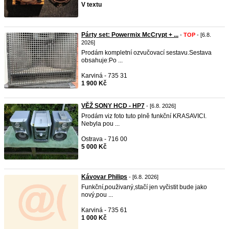
V textu
Párty set: Powermix McCrypt + ...
-
TOP
- [6.8.
2026]
Prodám kompletní ozvučovací sestavu.Sestava
obsahuje:Po ...
Karviná - 735 31
1 900 Kč
VĚŽ SONY HCD - HP7
- [6.8. 2026]
Prodám viz foto tuto plně funkční KRASAVICI.
Nebyla pou ...
Ostrava - 716 00
5 000 Kč
Kávovar Philips
- [6.8. 2026]
Funkční,použivaný,stačí jen vyčistit bude jako
nový,pou ...
Karviná - 735 61
1 000 Kč