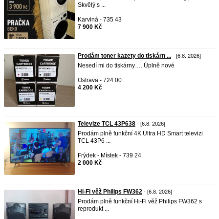
Skvělý s ...
Karviná - 735 43
7 900 Kč
Prodám toner kazety do tiskárn ...
- [6.8. 2026]
Nesedí mi do tiskárny…. Úplně nové
Ostrava - 724 00
4 200 Kč
Televize TCL 43P638
- [6.8. 2026]
Prodám plně funkční 4K Ultra HD Smart televizi
TCL 43P6 ...
Frýdek - Místek - 739 24
2 000 Kč
Hi-Fi věž Philips FW362
- [6.8. 2026]
Prodám plně funkční Hi-Fi věž Philips FW362 s
reprodukt ...