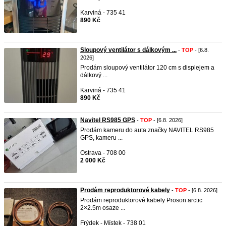
Karviná - 735 41
890 Kč
Sloupový ventilátor s dálkovým ...
-
TOP
- [6.8.
2026]
Prodám sloupový ventilátor 120 cm s displejem a
dálkový ...
Karviná - 735 41
890 Kč
Navitel RS985 GPS
-
TOP
- [6.8. 2026]
Prodám kameru do auta značky NAVITEL RS985
GPS, kameru ...
Ostrava - 708 00
2 000 Kč
Prodám reproduktorové kabely
-
TOP
- [6.8. 2026]
Prodám reproduktorové kabely Proson arctic
2×2.5m osaze ...
Frýdek - Místek - 738 01