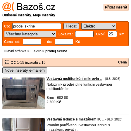
Přidat inzerát
Oblíbené inzeráty
,
Moje inzeráty
Co:
Lokalita:
Okolí:
km
Cena od:
- do:
Kč
Hlavní stránka
>
Elektro
>
prodej skrine
Cena
1-15 inzerátů z 15
Nové inzeráty e-mailem
Vestavná multifunkční mikrovln ...
- [8.8. 2026]
Nabízím k
prodej
i plně funkční vestavnou
multifunkční m ...
Brno - 602 00
2 300 Kč
Vestavná lednice s mrazákem IK ...
- [6.8. 2026]
Prodám používanou vestavnou lednici s
mrazákem, privátn ...