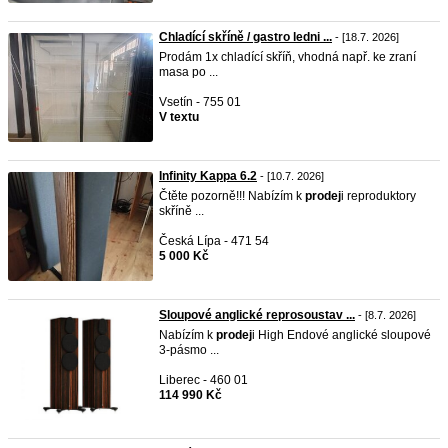
Chladící skříně / gastro ledni ...
- [18.7. 2026]
Prodám 1x chladící skříň, vhodná např. ke zraní
masa po ...
Vsetín - 755 01
V textu
Infinity Kappa 6.2
- [10.7. 2026]
Čtěte pozorně!!! Nabízím k
prodej
i reproduktory
skříně ...
Česká Lípa - 471 54
5 000 Kč
Sloupové anglické reprosoustav ...
- [8.7. 2026]
Nabízím k
prodej
i High Endové anglické sloupové
3-pásmo ...
Liberec - 460 01
114 990 Kč