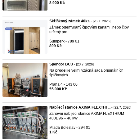
8 900 Kč
Skříňkový zámek 40ks
- [26.7. 2026]
Zámek odemykaný čipovými kartami, nebo čipy
určený pro ...
Šumperk - 789 01
899 Kč
Spendor BC3
- [23.7. 2026]
Na
prodej
je velmi vzácná sada originálních
špičkových ...
Praha 4 - 143 00
55 000 Kč
Nabíjecí stanice AXIMA FLEXTHI ...
- [22.7. 2026]
Zánovní nabíjecí stanice AXIMA FLEXTHIUM
400D96 – 40 kW ...
Mladá Boleslav - 294 01
1 Kč