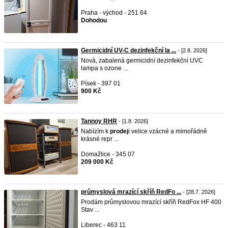
Praha - východ - 251 64
Dohodou
Germicidní UV-C dezinfekční la ...
- [2.8. 2026]
Nová, zabalená germicidní dezinfekční UVC
lampa s ozone ...
Písek - 397 01
900 Kč
Tannoy RHR
- [1.8. 2026]
Nabízím k
prodej
i velice vzácné a mimořádně
krásné repr ...
Domažlice - 345 07
209 000 Kč
průmyslová mrazící skříň RedFo ...
- [28.7. 2026]
Prodám průmyslovou mrazící skříň RedFox HF 400
Stav ...
Liberec - 463 11