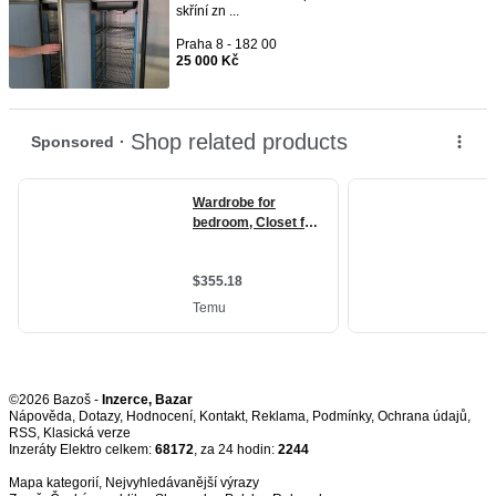
skříní zn ...
Praha 8 - 182 00
25 000 Kč
©2026 Bazoš -
Inzerce, Bazar
Nápověda
,
Dotazy
,
Hodnocení
,
Kontakt
,
Reklama
,
Podmínky
,
Ochrana údajů
,
RSS
,
Inzeráty Elektro celkem:
68172
, za 24 hodin:
2244
Mapa kategorií
,
Nejvyhledávanější výrazy