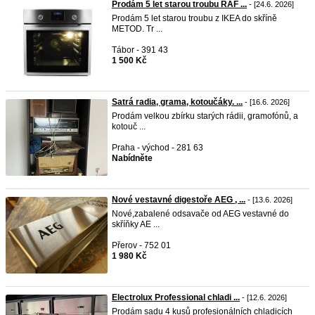
Prodám 5 let starou troubu RAF ...
- [24.6. 2026]
Prodám 5 let starou troubu z IKEA do skříně
METOD. Tr ...
Tábor - 391 43
1 500 Kč
Satrá radia, grama, kotoučáky. ...
- [16.6. 2026]
Prodám velkou zbírku starých rádii, gramofónů, a
kotouč ...
Praha - východ - 281 63
Nabídněte
Nové vestavné digestoře AEG , ...
- [13.6. 2026]
Nové,zabalené odsavače od AEG vestavné do
skříňky AE ...
Přerov - 752 01
1 980 Kč
Electrolux Professional chladi ...
- [12.6. 2026]
Prodám sadu 4 kusů profesionálních chladicích