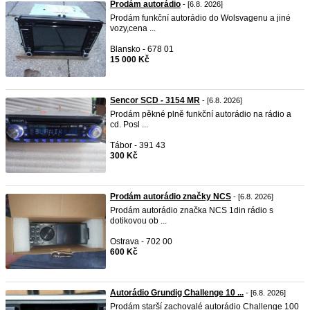
Prodám autorádio
- [6.8. 2026]
Prodám funkční autorádio do Wolsvagenu a jiné
vozy,cena ...
Blansko - 678 01
15 000 Kč
Sencor SCD - 3154 MR
- [6.8. 2026]
Prodám pěkné plně funkční autorádio na rádio a
cd. Posl ...
Tábor - 391 43
300 Kč
Prodám autorádio značky NCS
- [6.8. 2026]
Prodám autorádio značka NCS 1din rádio s
dotikovou ob ...
Ostrava - 702 00
600 Kč
Autorádio Grundig Challenge 10 ...
- [6.8. 2026]
Prodám starší zachovalé autorádio Challenge 100