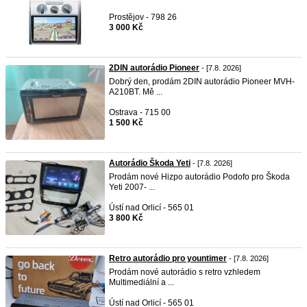
Prostějov - 798 26
3 000 Kč
2DIN autorádio Pioneer
- [7.8. 2026]
Dobrý den, prodám 2DIN autorádio Pioneer MVH-
A210BT. Mě ...
Ostrava - 715 00
1 500 Kč
Autorádio Škoda Yeti
- [7.8. 2026]
Prodám nové Hizpo autorádio Podofo pro Škoda
Yeti 2007- ...
Ústí nad Orlicí - 565 01
3 800 Kč
Retro autorádio pro yountimer
- [7.8. 2026]
Prodám nové autorádio s retro vzhledem
Multimediální a ...
Ústí nad Orlicí - 565 01