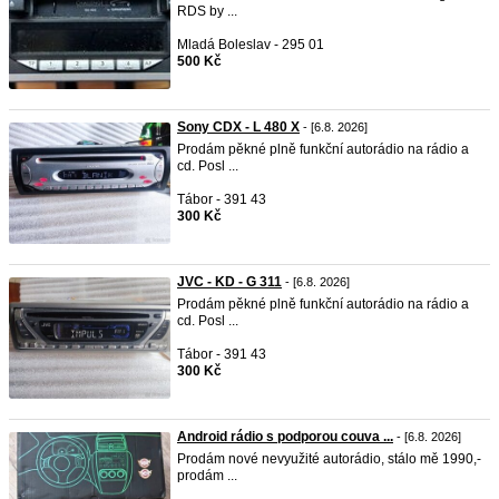
RDS by ...
Mladá Boleslav - 295 01
500 Kč
Sony CDX - L 480 X
- [6.8. 2026]
Prodám pěkné plně funkční autorádio na rádio a
cd. Posl ...
Tábor - 391 43
300 Kč
JVC - KD - G 311
- [6.8. 2026]
Prodám pěkné plně funkční autorádio na rádio a
cd. Posl ...
Tábor - 391 43
300 Kč
Android rádio s podporou couva ...
- [6.8. 2026]
Prodám nové nevyužité autorádio, stálo mě 1990,-
prodám ...