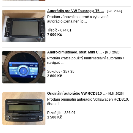
Autorádio pro VW Touareg,a T5. ...
- [6.8. 2026]
Prodám zánovní moderné a vybavené
autorádio.Cena není p ...
Třebíč - 674 01
7 000 Kč
Android multimed. syst. Mini C ...
- [6.8. 2026]
Prodám krátce použitý multimediální autorádio /
navigač ...
Sokolov - 357 35
2 800 Kč
Originální autorádio VW RCD310 ...
- [6.8. 2026]
Prodám originální autorádio Volkswagen RCD310,
číslo dí ...
Plzeň-jih - 336 01
1 500 Kč