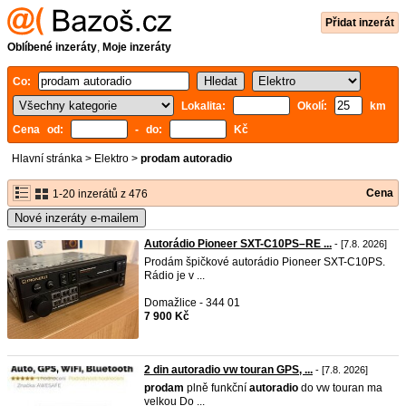
Přidat inzerát
Oblíbené inzeráty
,
Moje inzeráty
Co:
Lokalita:
Okolí:
km
Cena od:
- do:
Kč
Hlavní stránka
>
Elektro
>
prodam autoradio
Cena
1-20 inzerátů z 476
Nové inzeráty e-mailem
Autorádio Pioneer SXT-C10PS–RE ...
- [7.8. 2026]
Prodám špičkové autorádio Pioneer SXT-C10PS.
Rádio je v ...
Domažlice - 344 01
7 900 Kč
2 din autoradio vw touran GPS, ...
- [7.8. 2026]
prodam
plně funkční
autoradio
do vw touran ma
velkou Do ...