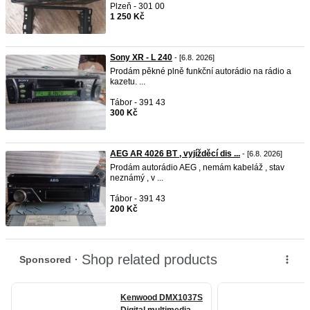
Plzeň - 301 00
1 250 Kč
Sony XR - L 240
- [6.8. 2026]
Prodám pěkné plně funkční autorádio na rádio a
kazetu. ...
Tábor - 391 43
300 Kč
AEG AR 4026 BT , vyjížděcí dis ...
- [6.8. 2026]
Prodám autorádio AEG , nemám kabeláž , stav
neznámý , v ...
Tábor - 391 43
200 Kč