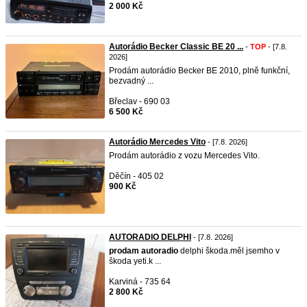
2 000 Kč
Autorádio Becker Classic BE 20 ...
-
TOP
- [7.8.
2026]
Prodám autorádio Becker BE 2010, plně funkční,
bezvadný ...
Břeclav - 690 03
6 500 Kč
Autorádio Mercedes Vito
- [7.8. 2026]
Prodám autorádio z vozu Mercedes Vito.
Děčín - 405 02
900 Kč
AUTORADIO DELPHI
- [7.8. 2026]
prodam
autoradio
delphi škoda.měl jsemho v
škoda yeti.k ...
Karviná - 735 64
2 800 Kč