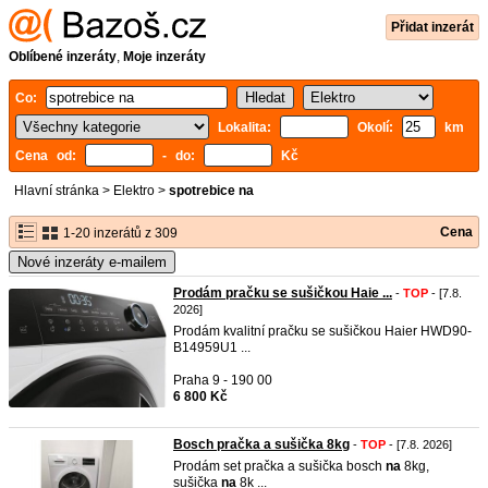
Přidat inzerát
Oblíbené inzeráty
,
Moje inzeráty
Co:
Lokalita:
Okolí:
km
Cena od:
- do:
Kč
Hlavní stránka
>
Elektro
>
spotrebice na
Cena
1-20 inzerátů z 309
Nové inzeráty e-mailem
Prodám pračku se sušičkou Haie ...
-
TOP
- [7.8.
2026]
Prodám kvalitní pračku se sušičkou Haier HWD90-
B14959U1 ...
Praha 9 - 190 00
6 800 Kč
Bosch pračka a sušička 8kg
-
TOP
- [7.8. 2026]
Prodám set pračka a sušička bosch
na
8kg,
sušička
na
8k ...