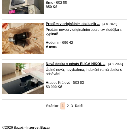
Brno - 602 00
850 Kč
Prodám v originálnim obalu nik ...
- [4.8. 2026]
Prodám novou v originálním obalu tzv zlodějku s
vypi
na
č ...
Hodonín - 696 42
V textu
Nová deska s odsáv ELICA NIKOL ...
- [4.8. 2026]
Úplně nová, nevybalená, indukční varná deska s
odsávání ...
Hradec Králové - 503 03
53 990 Kč
Stránka:
1
2
3
Další
©2026 Bazoš -
Inzerce, Bazar