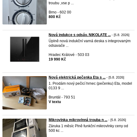
troubu ,vse p ...
Brno - 602 00
800 Kč
Nová indukce s odsáv. NIKOLATE ...
- [5.8. 2026]
Úplně nová indukční varná deska s integrovaným
odsavače ...
Hradec Králové - 503 03
19 990 Kč
Nová elektrická pečenka Eta s ...
- [5.8. 2026]
1. Prodám nový pečicí hrnec (pečenku) Eta, model
0133 9 ...
Bruntál - 793 51
V textu
Mikrovlnka mikrovlnná trouba n ...
- [5.8. 2026]
Záruka 1 měsíc Plně funkční mikrovlnky ceny od
500 kc ...