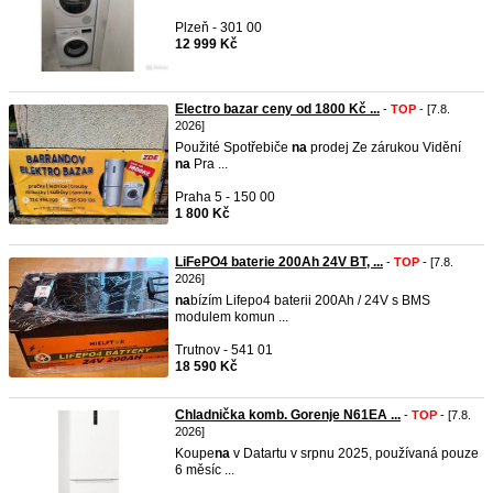
Plzeň - 301 00
12 999 Kč
Electro bazar ceny od 1800 Kč ...
-
TOP
- [7.8.
2026]
Použité Spotřebiče
na
prodej Ze zárukou Vidění
na
Pra ...
Praha 5 - 150 00
1 800 Kč
LiFePO4 baterie 200Ah 24V BT, ...
-
TOP
- [7.8.
2026]
na
bízím Lifepo4 baterii 200Ah / 24V s BMS
modulem komun ...
Trutnov - 541 01
18 590 Kč
Chladnička komb. Gorenje N61EA ...
-
TOP
- [7.8.
2026]
Koupe
na
v Datartu v srpnu 2025, používaná pouze
6 měsíc ...