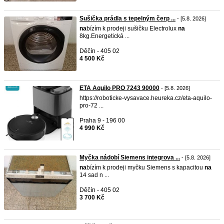
Sušička prádla s tepelným čerp ...
- [5.8. 2026]
na
bízím k prodeji sušičku Electrolux
na
8kg.Energetická ...
Děčín - 405 02
4 500 Kč
ETA Aquilo PRO 7243 90000
- [5.8. 2026]
https://roboticke-vysavace.heureka.cz/eta-aquilo-
pro-72 ...
Praha 9 - 196 00
4 990 Kč
Myčka nádobí Siemens integrova ...
- [5.8. 2026]
na
bízím k prodeji myčku Siemens s kapacitou
na
14 sad n ...
Děčín - 405 02
3 700 Kč