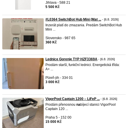
Jihlava - 588 21
5 500 Kč
#L0364 SwitchBot Hub Mini (Mat ...
- [6.8. 2026]
Inzerát platí do zmazania. Predám SwitchBot Hub
Mini ...
Slovensko - 987 65
360 Kč
Lednice Gorenje TYP HZF3369A
- [6.8. 2026]
Prodám starší, funkční lednici. Energetická třída:
A+ ...
Plzeň-jih - 334 01
3 000 Kč
VigorPool Captain 1200 – LiFeP ...
- [6.8. 2026]
Prodám přenosnou
na
bíjecí stanici VigorPool
Captain 120 ...
Praha 5 - 152 00
15 000 Kč