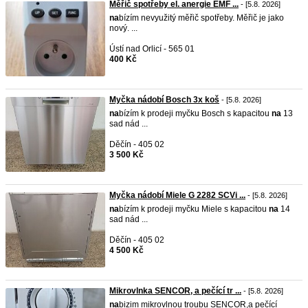
Měřič spotřeby el. anergie EMF ...
- [5.8. 2026]
na
bízím nevyužitý měřič spotřeby. Měřič je jako
nový. ...
Ústí nad Orlicí - 565 01
400 Kč
Myčka nádobí Bosch 3x koš
- [5.8. 2026]
na
bízím k prodeji myčku Bosch s kapacitou
na
13
sad nád ...
Děčín - 405 02
3 500 Kč
Myčka nádobí Miele G 2282 SCVi ...
- [5.8. 2026]
na
bízím k prodeji myčku Miele s kapacitou
na
14
sad nád ...
Děčín - 405 02
4 500 Kč
Mikrovlnka SENCOR, a pečící tr ...
- [5.8. 2026]
na
bizim mikrovlnou troubu SENCOR,a pečící